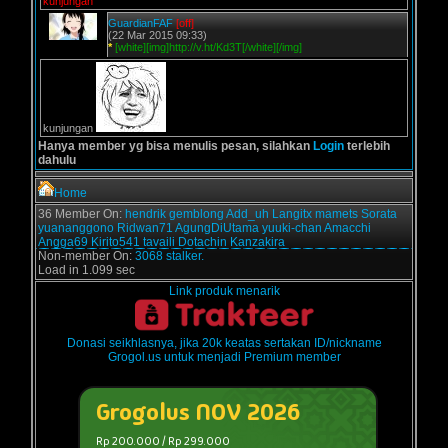
kunjungan
GuardianFAF
[off]
(22 Mar 2015 09:33)
*
[white][img]http://v.ht/Kd3T[/white][/img]
kunjungan
Hanya member yg bisa menulis pesan, silahkan
Login
terlebih
dahulu
Home
36 Member On:
hendrik
gemblong
Add_uh
Langitx
mamets
Sorata
yuananggono
Ridwan71
AgungDiUtama
yuuki-chan
Amacchi
Angga69
Kirito541
tavaili
Dotachin
Kanzakira
Non-member On:
3068 stalker.
Load in 1.099 sec
Link produk menarik
Donasi seikhlasnya, jika 20k keatas sertakan ID/nickname
Grogol.us untuk menjadi Premium member