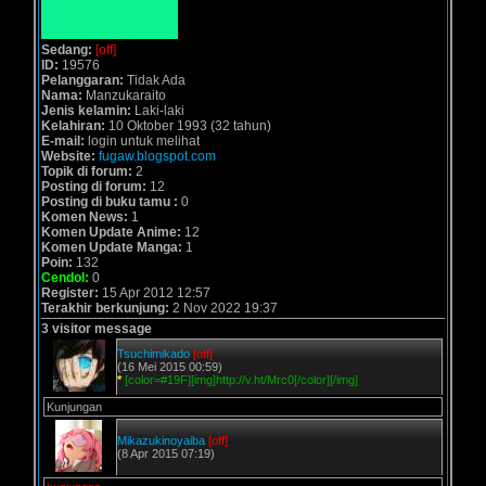
Sedang:
[off]
ID:
19576
Pelanggaran:
Tidak Ada
Nama:
Manzukaraito
Jenis kelamin:
Laki-laki
Kelahiran:
10 Oktober 1993 (32 tahun)
E-mail:
login untuk melihat
Website:
fugaw.blogspot.com
Topik di forum:
2
Posting di forum:
12
Posting di buku tamu :
0
Komen News:
1
Komen Update Anime:
12
Komen Update Manga:
1
Poin:
132
Cendol:
0
Register:
15 Apr 2012 12:57
Terakhir berkunjung:
2 Nov 2022 19:37
3 visitor message
Tsuchimikado
[off]
(16 Mei 2015 00:59)
*
[color=#19F][img]http://v.ht/Mrc0[/color][/img]
Kunjungan
Mikazukinoyaiba
[off]
(8 Apr 2015 07:19)