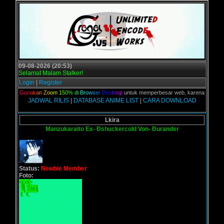
09-08-2026 (20:53)
Selamat Malam Stalker!
Login
|
Register
alian,
G
u
n
a
k
a
n
Z
o
o
m
1
5
0
%
d
i
B
r
o
w
s
e
r
D
e
s
k
t
o
p
untuk memperbesar web, karena aslinya web
JADWAL RILIS
|
DATABASE ANIME LIST
|
CARA DOWNLOAD
Lkira
Manzukaraito Ex- Ðshuckercold Von- Ðurander
Status:
Newbie Member
Foto: