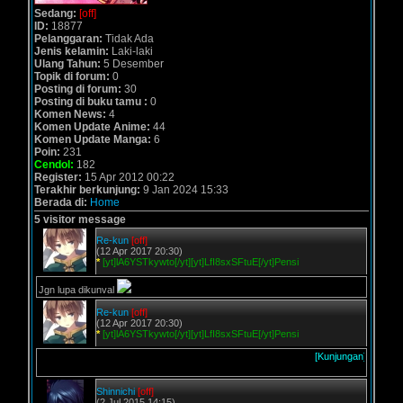
Sedang:
[off]
ID:
18877
Pelanggaran:
Tidak Ada
Jenis kelamin:
Laki-laki
Ulang Tahun:
5 Desember
Topik di forum:
0
Posting di forum:
30
Posting di buku tamu :
0
Komen News:
4
Komen Update Anime:
44
Komen Update Manga:
6
Poin:
231
Cendol:
182
Register:
15 Apr 2012 00:22
Terakhir berkunjung:
9 Jan 2024 15:33
Berada di:
Home
5 visitor message
Re-kun
[off]
(12 Apr 2017 20:30)
*
[yt]lA6YSTkywto[/yt][yt]LfI8sxSFtuE[/yt]Pensi
Jgn lupa dikunval
Re-kun
[off]
(12 Apr 2017 20:30)
*
[yt]lA6YSTkywto[/yt][yt]LfI8sxSFtuE[/yt]Pensi
[Kunjungan]
Shinnichi
[off]
(2 Jul 2015 14:15)