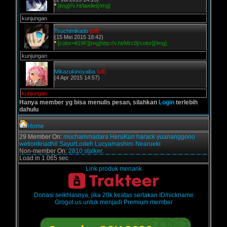
*
[img]//v.ht/lawliet[/img]
kunjungan
Tsuchimikado
[off]
(15 Mei 2015 18:42)
*
[color=#19F][img]http://v.ht/Mrc0[/color][/img]
kunjungan
Mikazukinoyaiba
[off]
(4 Apr 2015 14:57)
kunjungan
Hanya member yg bisa menulis pesan, silahkan
Login
terlebih
dahulu
Home
29 Member On:
muchammadara
HeruKun
harack
yuananggono
wetionfeiadhil
SayurLodeh
Lucyamashiro
Nearueki
Non-member On:
2810 stalker.
Load in 1.065 sec
Link produk menarik
Donasi seikhlasnya, jika 20k keatas sertakan ID/nickname
Grogol.us untuk menjadi Premium member