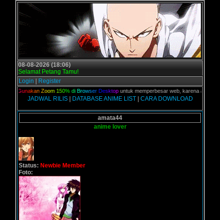
08-08-2026 (18:06)
Selamat Petang Tamu!
Login
|
Register
lian,
G
u
n
a
k
a
n
Z
o
o
m
1
5
0
%
d
i
B
r
o
w
s
e
r
D
e
s
k
t
o
p
untuk memperbesar web, karena aslinya web 
JADWAL RILIS
|
DATABASE ANIME LIST
|
CARA DOWNLOAD
amata44
anime lover
Status:
Newbie Member
Foto: