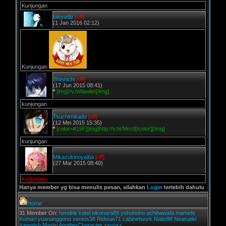
Kunjungan
takyudiz
[off]
(1 Jan 2016 02:12)
Kunjungan
Shinnichi
[off]
(17 Jun 2015 08:41)
*
[img]//v.ht/lawliet[/img]
kunjungan
Tsuchimikado
[off]
(12 Mei 2015 15:35)
*
[color=#19F][img]http://v.ht/Mrc0[/color][/img]
kunjungan
Mikazukinoyaiba
[off]
(27 Mar 2015 08:40)
kunjungan
Hanya member yg bisa menulis pesan, silahkan
Login
terlebih dahulu
Home
31 Member On:
hendrik
katel
nikonara89
yohohoho
uchihawafa
mamets
Komari
yuananggono
xentos38
Ridwan71
cabinetwork
Naito98
Nearueki
Icewalsh
Mastri
AnotherCharacter
zxyoxz