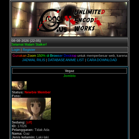
08-08-2026 (22:05)
Selamat Malam Stalker!
Login
|
Register
n,
G
u
n
a
k
a
n
Z
o
o
m
1
5
0
%
d
i
B
r
o
w
s
e
r
D
e
s
k
t
o
p
untuk memperbesar web, karena aslinya web ini
JADWAL RILIS
|
DATABASE ANIME LIST
|
CARA DOWNLOAD
Vegaz
Jomblo
Status:
Newbie Member
Foto:
Sedang:
[off]
ID:
17026
Pelanggaran:
Tidak Ada
Nama:
Gaz
Jenis kelamin:
Laki-laki