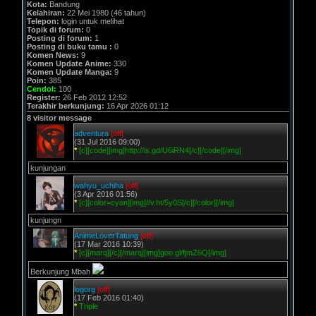
Kota:
Bandung
Kelahiran:
22 Mei 1980 (46 tahun)
Telepon:
login untuk melihat
Topik di forum:
0
Posting di forum:
1
Posting di buku tamu :
0
Komen News:
9
Komen Update Anime:
330
Komen Update Manga:
9
Poin:
385
Cendol:
100
Register:
26 Feb 2012 12:52
Terakhir berkunjung:
16 Apr 2026 01:12
8 visitor message
adventura
[off]
(31 Jul 2016 09:00)
*
[c][code][img]http://is.gd/U6iRN4[/c][/code][/img]
kunjungan
wahyu_uchiha
[off]
(3 Apr 2016 01:56)
*
[c][color=cyan][img]//v.ht/5y0S[/c][/color][/img]
kunjungn
AnimeLoverTatung
[off]
(17 Mar 2016 10:39)
*
[c][marq][/c][/marq][img]goo.gl/fjmZ6Q[/img]
Berkunjung Mbah
logorg
[off]
(17 Feb 2016 01:40)
*
Triple