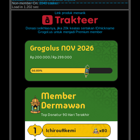
Non-member On:
2848 stalker.
Load in 1.202 sec
Link produk menarik
Donasi seikhlasnya, jika 20k keatas sertakan ID/nickname
Grogol.us untuk menjadi Premium member