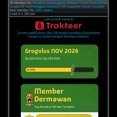
40 Member On:
HeruKun
yuananggono
Ridwan71
Kilut
ZhahrulRSN
angga248
JackHanggara
wahyudi1999
haganaki
Hozuki
Icewalsh
Non-member On:
3083 stalker.
Load in 1.165 sec
Link produk menarik
Donasi seikhlasnya, jika 20k keatas sertakan ID/nickname
Grogol.us untuk menjadi Premium member