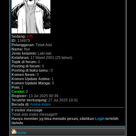
Sedang:
[off]
ID:
134975
Pelanggaran:
Tidak Ada
Nama:
Nur
Jenis kelamin:
Laki-laki
Kelahiran:
17 Maret 2001 (25 tahun)
Topik di forum:
0
Posting di forum:
0
Posting di buku tamu :
0
Komen News:
0
Komen Update Anime:
1
Komen Update Manga:
0
Poin:
1
Cendol:
0
Register:
13 Jul 2025 00:39
Terakhir berkunjung:
27 Jul 2025 10:31
Berada di:
Anime Index
0 visitor message
Tidak ada visitor message!!!
Hanya member yg bisa menulis pesan, silahkan
Login
terlebih
dahulu
Home