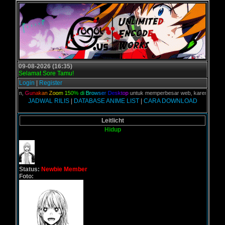
09-08-2026 (16:35)
Selamat Sore Tamu!
Login
|
Register
 kalian,
G
u
n
a
k
a
n
Z
o
o
m
1
5
0
%
d
i
B
r
o
w
s
e
r
D
e
s
k
t
o
p
untuk memperbesar web, karena aslinya w
JADWAL RILIS
|
DATABASE ANIME LIST
|
CARA DOWNLOAD
Leitlicht
Hidup
Status:
Newbie Member
Foto: