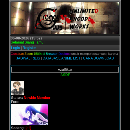
06-08-2026 (15:52)
Selamat Siang Tamu!
Login
|
Register
lian,
G
u
n
a
k
a
n
Z
o
o
m
1
5
0
%
d
i
B
r
o
w
s
e
r
D
e
s
k
t
o
p
untuk memperbesar web, karena aslinya web 
JADWAL RILIS
|
DATABASE ANIME LIST
|
CARA DOWNLOAD
vzulfikar
ASDF
Status:
Newbie Member
Foto:
Sedang:
[off]