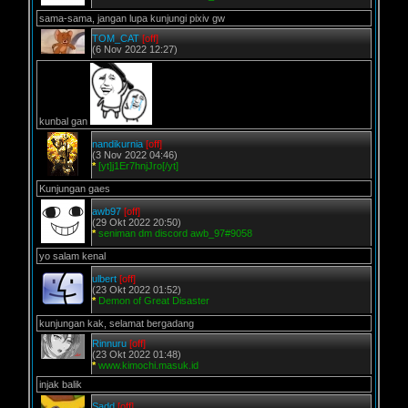
sama-sama, jangan lupa kunjungi pixiv gw
TOM_CAT
[off]
(6 Nov 2022 12:27)
kunbal gan
nandikurnia
[off]
(3 Nov 2022 04:46)
*
[yt]j1Er7hnjJro[/yt]
Kunjungan gaes
awb97
[off]
(29 Okt 2022 20:50)
*
seniman dm discord awb_97#9058
yo salam kenal
ulbert
[off]
(23 Okt 2022 01:52)
*
Demon of Great Disaster
kunjungan kak, selamat bergadang
Rinnuru
[off]
(23 Okt 2022 01:48)
*
www.kimochi.masuk.id
injak balik
Sadd
[off]