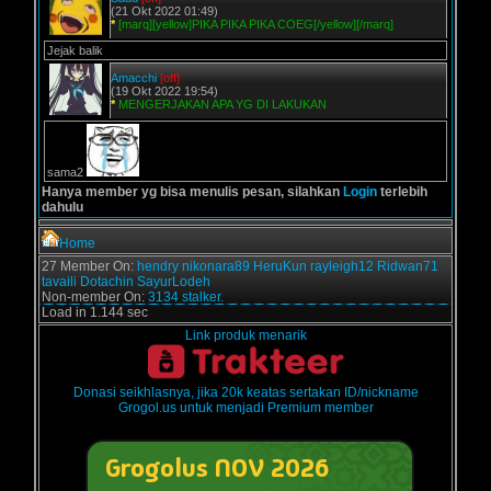
(21 Okt 2022 01:49)
*
[marq][yellow]PIKA PIKA PIKA COEG[/yellow][/marq]
Jejak balik
Amacchi
[off]
(19 Okt 2022 19:54)
*
MENGERJAKAN APA YG DI LAKUKAN
sama2
Hanya member yg bisa menulis pesan, silahkan
Login
terlebih
dahulu
Home
27 Member On:
hendry
nikonara89
HeruKun
rayleigh12
Ridwan71
tavaili
Dotachin
SayurLodeh
Non-member On:
3134 stalker.
Load in 1.144 sec
Link produk menarik
Donasi seikhlasnya, jika 20k keatas sertakan ID/nickname
Grogol.us untuk menjadi Premium member