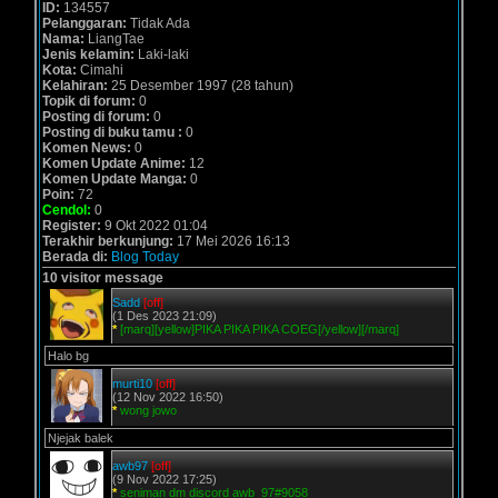
ID:
134557
Pelanggaran:
Tidak Ada
Nama:
LiangTae
Jenis kelamin:
Laki-laki
Kota:
Cimahi
Kelahiran:
25 Desember 1997 (28 tahun)
Topik di forum:
0
Posting di forum:
0
Posting di buku tamu :
0
Komen News:
0
Komen Update Anime:
12
Komen Update Manga:
0
Poin:
72
Cendol:
0
Register:
9 Okt 2022 01:04
Terakhir berkunjung:
17 Mei 2026 16:13
Berada di:
Blog Today
10 visitor message
Sadd
[off]
(1 Des 2023 21:09)
*
[marq][yellow]PIKA PIKA PIKA COEG[/yellow][/marq]
Halo bg
murti10
[off]
(12 Nov 2022 16:50)
*
wong jowo
Njejak balek
awb97
[off]
(9 Nov 2022 17:25)
*
seniman dm discord awb_97#9058