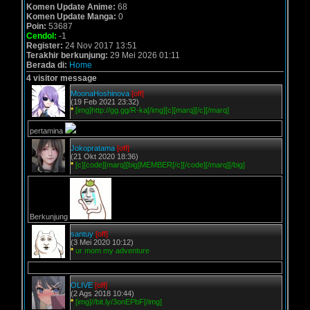
Komen Update Anime:
68
Komen Update Manga:
0
Poin:
53687
Cendol:
-1
Register:
24 Nov 2017 13:51
Terakhir berkunjung:
29 Mei 2026 01:11
Berada di:
Home
4 visitor message
MoonaHoshinova
[off]
(19 Feb 2021 23:32)
*
[img]http://gg.gg/R-ka[/img][c][marq][/c][/marq]
pertamina
Jokopratama
[off]
(21 Okt 2020 18:36)
*
[c][code][marq][big]MEMBER[/c][/code][/marq][/big]
Berkunjung
santuy
[off]
(3 Mei 2020 10:12)
*
ur mom my adventure
OLIVE
[off]
(2 Ags 2018 10:44)
*
[img]//bit.ly/3onEPbF[/img]