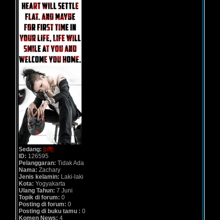
Sedang:
[off]
ID:
126595
Pelanggaran:
Tidak Ada
Nama:
Zachary
Jenis kelamin:
Laki-laki
Kota:
Yogyakarta
Ulang Tahun:
7 Juni
Topik di forum:
0
Posting di forum:
0
Posting di buku tamu :
0
Komen News:
4