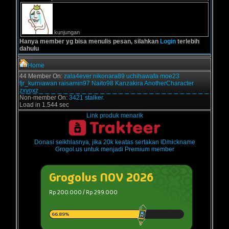
kunjungan
Hanya member yg bisa menulis pesan, silahkan
Login
terlebih
dahulu
Home
44 Member On:
zala4ever
nikonara89
uchihawafa
moe23
fjr_kurniawan
raisamin97
Naito98
Kanzakira
AnotherCharacter
zxyoxz
Non-member On:
3421 stalker.
Load in 1.544 sec
Link produk menarik
Donasi seikhlasnya, jika 20k keatas sertakan ID/nickname
Grogol.us untuk menjadi Premium member