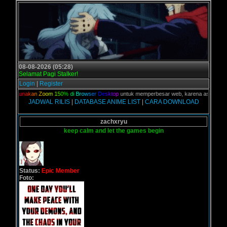
08-08-2026 (05:28)
Selamat Pagi Stalker!
Login
|
Register
an,
G
u
n
a
k
a
n
Z
o
o
m
1
5
0
%
d
i
B
r
o
w
s
e
r
D
e
s
k
t
o
p
untuk memperbesar web, karena aslinya web i
JADWAL RILIS
|
DATABASE ANIME LIST
|
CARA DOWNLOAD
zachxryu
keep calm and let the games begin
Status:
Epic Member
Foto: