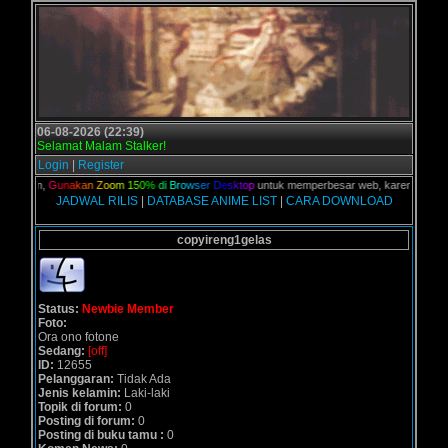
06-08-2026 (22:39)
Selamat Malam Stalker!
Login
|
Register
 kalian,
G
u
n
a
k
a
n
Z
o
o
m
1
5
0
%
d
i
B
r
o
w
s
e
r
D
e
s
k
t
o
p
untuk memperbesar web, karena aslinya w
JADWAL RILIS
|
DATABASE ANIME LIST
|
CARA DOWNLOAD
copyireng1gelas
Status:
Newbie Member
Foto:
Ora ono fotone
Sedang:
[off]
ID:
12655
Pelanggaran:
Tidak Ada
Jenis kelamin:
Laki-laki
Topik di forum:
0
Posting di forum:
0
Posting di buku tamu :
0