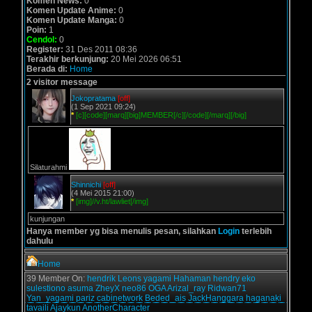
Komen News:
0
Komen Update Anime:
0
Komen Update Manga:
0
Poin:
1
Cendol:
0
Register:
31 Des 2011 08:36
Terakhir berkunjung:
20 Mei 2026 06:51
Berada di:
Home
2 visitor message
Jokopratama
[off]
(1 Sep 2021 09:24)
*
[c][code][marq][big]MEMBER[/c][/code][/marq][/big]
Silaturahmi
Shinnichi
[off]
(4 Mei 2015 21:00)
*
[img]//v.ht/lawliet[/img]
kunjungan
Hanya member yg bisa menulis pesan, silahkan
Login
terlebih
dahulu
Home
39 Member On:
hendrik
Leons
yagami
Hahaman
hendry
eko
sulestiono
asuma
ZheyX
neo86
OGA
Arizal_ray
Ridwan71
Yan_yagami
pariz
cabinetwork
Beded_ais
JackHanggara
haganaki
tavaili
Ajaykun
AnotherCharacter