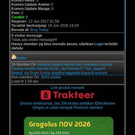
Komen News:
0
Komen Update Anime:
0
Komen Update Manga:
0
Poin:
0
Cendol:
0
Register:
13 Jun 2017 01:59
Terakhir berkunjung:
16 Jun 2026 19:29
Berada di:
Blog Today
0 visitor message
Tidak ada visitor message!!!
Hanya member yg bisa menulis pesan, silahkan
Login
terlebih
dahulu
Home
36 Member On:
hendrik
yagami
hendry
eko sulestiono
asuma
Ranma
neo86
mamets
Arizal_ray
Ridwan71
Yan_yagami
Beded_ais
Ryan Exvius
yoegha
haganaki
Ajaykun
nomine
Non-member On:
3649 stalker.
Load in 1.04 sec
Link produk menarik
Donasi seikhlasnya, jika 20k keatas sertakan ID/nickname
Grogol.us untuk menjadi Premium member