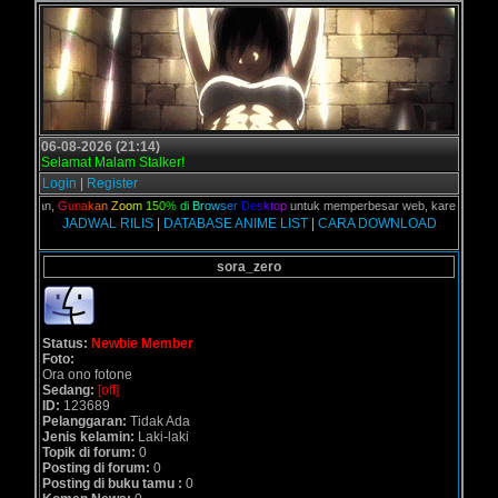
06-08-2026 (21:14)
Selamat Malam Stalker!
Login
|
Register
C kalian,
G
u
n
a
k
a
n
Z
o
o
m
1
5
0
%
d
i
B
r
o
w
s
e
r
D
e
s
k
t
o
p
untuk memperbesar web, karena aslinya 
JADWAL RILIS
|
DATABASE ANIME LIST
|
CARA DOWNLOAD
sora_zero
Status:
Newbie Member
Foto:
Ora ono fotone
Sedang:
[off]
ID:
123689
Pelanggaran:
Tidak Ada
Jenis kelamin:
Laki-laki
Topik di forum:
0
Posting di forum:
0
Posting di buku tamu :
0