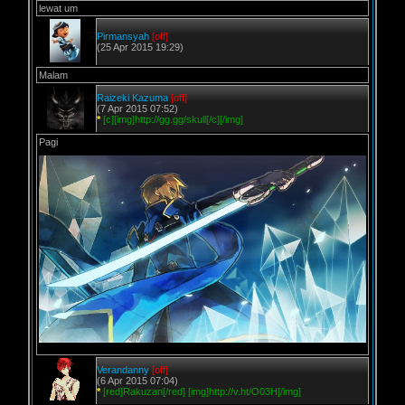
lewat um
Pirmansyah
[off]
(25 Apr 2015 19:29)
Malam
Raizeki Kazuma
[off]
(7 Apr 2015 07:52)
*
[c][img]http://gg.gg/skull[/c][/img]
Pagi
Verandanny
[off]
(6 Apr 2015 07:04)
*
[red]Rakuzan[/red] [img]http://v.ht/O03H[/img]