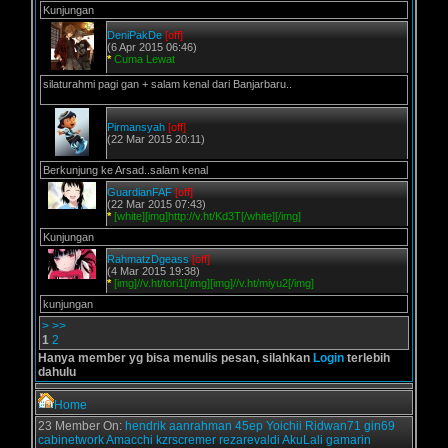
Kunjungan
DeniPakDe
[off]
(6 Apr 2015 06:46)
*
Cuma Lewat
silaturahmi pagi gan + salam kenal dari Banjarbaru..
Pirmansyah
[off]
(22 Mar 2015 20:11)
Berkunjung ke Arsad..salam kenal
GuardianFAF
[off]
(22 Mar 2015 07:43)
*
[white][img]http://v.ht/Kd3T[/white][/img]
Kunjungan
RahmatzDgeass
[off]
(4 Mar 2015 19:38)
*
[img]//v.ht/tori1[/img][img]//v.ht/miyu2[/img]
kunjungan
>
>>
1
2
Hanya member yg bisa menulis pesan, silahkan
Login
terlebih
dahulu
Home
23 Member On:
hendrik
aanrahman
45ep
Yoichii
Ridwan71
gin69
cabinetwork
Amacchi
kzrscremer
rezarevaldi
AkuLali
gamarin