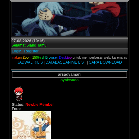
07-08-2026 (10:16)
Selamat Siang Tamu!
Login
|
Register
,
G
u
n
a
k
a
n
Z
o
o
m
1
5
0
%
d
i
B
r
o
w
s
e
r
D
e
s
k
t
o
p
untuk memperbesar web, karena aslinya web ini 
JADWAL RILIS
|
DATABASE ANIME LIST
|
CARA DOWNLOAD
arsadyamani
oyahwado
Status:
Newbie Member
Foto: