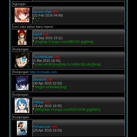
Kjjungan
haruna-chan
[off]
(22 Feb 2016 04:08)
*
^_^
sori satu tahun baru repost
Dark8
[off]
(14 Sep 2015 23:11)
*
[img]http://i.imgur.com/diBZ1fO.jpg[/img]
Kunjungan
Tsuchimikado
[off]
(1 Mei 2015 16:41)
*
[color=#19F][img]http://v.ht/Mrc0[/color][/img]
Kunjungan
http://zchoolz.com
Shinnichi
[off]
(30 Apr 2015 22:02)
*
[img]//v.ht/lawliet[/img]
kunjungan
chbbuy
[off]
(25 Apr 2015 19:35)
*
[IMG]https://i.imgur.com/5ZCHX4K.jpg[/IMG]
Kunjungan.
Pirmansyah
[off]
(25 Apr 2015 19:29)