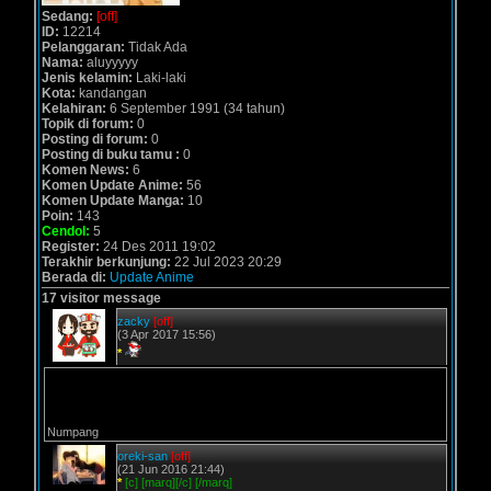
Sedang:
[off]
ID:
12214
Pelanggaran:
Tidak Ada
Nama:
aluyyyyy
Jenis kelamin:
Laki-laki
Kota:
kandangan
Kelahiran:
6 September 1991 (34 tahun)
Topik di forum:
0
Posting di forum:
0
Posting di buku tamu :
0
Komen News:
6
Komen Update Anime:
56
Komen Update Manga:
10
Poin:
143
Cendol:
5
Register:
24 Des 2011 19:02
Terakhir berkunjung:
22 Jul 2023 20:29
Berada di:
Update Anime
17 visitor message
zacky
[off]
(3 Apr 2017 15:56)
*
Numpang
oreki-san
[off]
(21 Jun 2016 21:44)
*
[c] [marq][/c] [/marq]