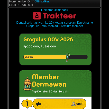
Non-member On:
4089 stalker.
Load in 1.089 sec
Link produk menarik
Donasi seikhlasnya, jika 20k keatas sertakan ID/nickname
Grogol.us untuk menjadi Premium member