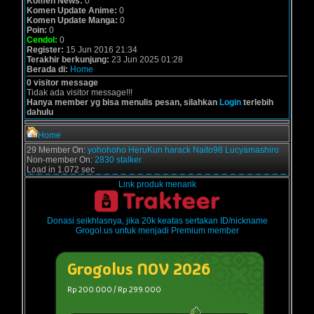
Komen News:
0
Komen Update Anime:
0
Komen Update Manga:
0
Poin:
0
Cendol:
0
Register:
15 Jun 2016 21:34
Terakhir berkunjung:
23 Jun 2025 01:28
Berada di:
Home
0 visitor message
Tidak ada visitor message!!!
Hanya member yg bisa menulis pesan, silahkan
Login
terlebih
dahulu
Home
29 Member On:
yohohoho
HeruKun
harack
Naito98
Lucyamashiro
Non-member On:
2830 stalker.
Load in 1.072 sec
Link produk menarik
Donasi seikhlasnya, jika 20k keatas sertakan ID/nickname
Grogol.us untuk menjadi Premium member