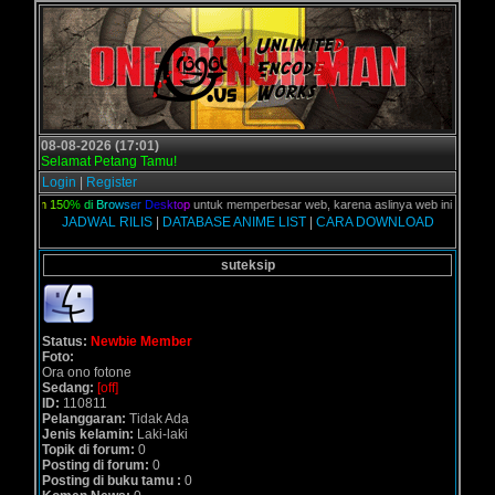
08-08-2026 (17:01)
Selamat Petang Tamu!
Login
|
Register
n
Z
o
o
m
1
5
0
%
d
i
B
r
o
w
s
e
r
D
e
s
k
t
o
p
untuk memperbesar web, karena aslinya web ini dikhusus
JADWAL RILIS
|
DATABASE ANIME LIST
|
CARA DOWNLOAD
suteksip
Status:
Newbie Member
Foto:
Ora ono fotone
Sedang:
[off]
ID:
110811
Pelanggaran:
Tidak Ada
Jenis kelamin:
Laki-laki
Topik di forum:
0
Posting di forum:
0
Posting di buku tamu :
0