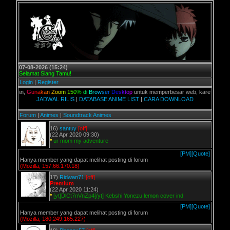
07-08-2026 (15:24)
Selamat Siang Tamu!
Login
|
Register
alian,
G
u
n
a
k
a
n
Z
o
o
m
1
5
0
%
d
i
B
r
o
w
s
e
r
D
e
s
k
t
o
p
untuk memperbesar web, karena aslinya we
JADWAL RILIS
|
DATABASE ANIME LIST
|
CARA DOWNLOAD
Forum
|
Animes
|
Soundtrack Animes
16)
santuy
[off]
(22 Apr 2020 09:30)
*
ur mom my adventure
[PM]
[Quote]
Hanya member yang dapat melihat posting di forum
(Mozilla, 157.66.170.18)
17)
Ridwan71
[off]
Premium
(22 Apr 2020 11:24)
*
[yt]DlCt7nVnZp4[/yt] Kebshi Yonezu lemon cover ind
[PM]
[Quote]
Hanya member yang dapat melihat posting di forum
(Mozilla, 180.249.165.227)