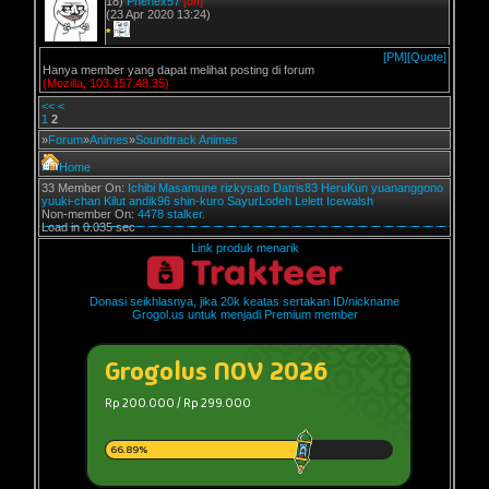
18)
Phenex57
[off]
(23 Apr 2020 13:24)
*
[PM]
[Quote]
Hanya member yang dapat melihat posting di forum
(Mozilla, 103.157.48.35)
<<
<
1
2
»
Forum
»
Animes
»
Soundtrack Animes
Home
33 Member On:
Ichibi
Masamune
rizkysato
Datris83
HeruKun
yuananggono
yuuki-chan
Kilut
andik96
shin-kuro
SayurLodeh
Lelett
Icewalsh
Non-member On:
4478 stalker.
Load in 0.035 sec
Link produk menarik
Donasi seikhlasnya, jika 20k keatas sertakan ID/nickname
Grogol.us untuk menjadi Premium member