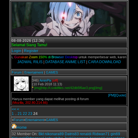
08-08-2026 (12:36)
Selamat Siang Tamu!
Login
|
Register
 kalian,
G
u
n
a
k
a
n
Z
o
o
m
1
5
0
%
d
i
B
r
o
w
s
e
r
D
e
s
k
t
o
p
untuk memperbesar web, karena aslinya 
JADWAL RILIS
|
DATABASE ANIME LIST
|
CARA DOWNLOAD
Forum
|
Entertaiment
|
GAMES
346)
AminPix
[off]
(10 Feb 2018 11:13)
*
[img]http://i.solidfiles.net/42db5f6ae3.png[/img]
[PM]
[Quote]
Hanya member yang dapat melihat posting di forum
(Mozilla, 202.80.214.66)
<<
<
1
..
21
22
23
24
»
Forum
»
Entertaiment
»
GAMES
Home
32 Member On:
Bkt
nikonara89
Datris83
renaldi
Ridwan71
gin69