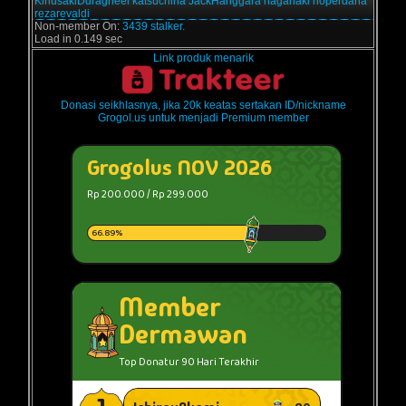
KiriusakiDdragneel
katsuchiha
JackHanggara
haganaki
rioperdana
rezarevaldi
Non-member On:
3439 stalker.
Load in 0.149 sec
Link produk menarik
Donasi seikhlasnya, jika 20k keatas sertakan ID/nickname
Grogol.us untuk menjadi Premium member