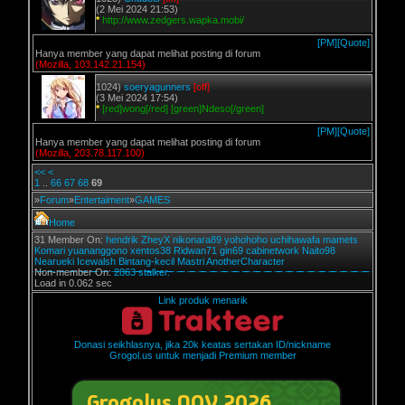
(2 Mei 2024 21:53)
*
http://www.zedgers.wapka.mobi/
[PM]
[Quote]
Hanya member yang dapat melihat posting di forum
(Mozilla, 103.142.21.154)
1024)
soeryagunners
[off]
(3 Mei 2024 17:54)
*
[red]wong[/red] [green]Ndeso[/green]
[PM]
[Quote]
Hanya member yang dapat melihat posting di forum
(Mozilla, 203.78.117.100)
<<
<
1
..
66
67
68
69
»
Forum
»
Entertaiment
»
GAMES
Home
31 Member On:
hendrik
ZheyX
nikonara89
yohohoho
uchihawafa
mamets
Komari
yuananggono
xentos38
Ridwan71
gin69
cabinetwork
Naito98
Nearueki
Icewalsh
Bintang-kecil
Mastri
AnotherCharacter
Non-member On:
2863 stalker.
Load in 0.062 sec
Link produk menarik
Donasi seikhlasnya, jika 20k keatas sertakan ID/nickname
Grogol.us untuk menjadi Premium member