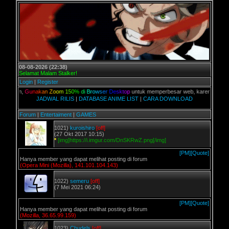
08-08-2026 (22:38)
Selamat Malam Stalker!
Login
|
Register
alian,
G
u
n
a
k
a
n
Z
o
o
m
1
5
0
%
d
i
B
r
o
w
s
e
r
D
e
s
k
t
o
p
untuk memperbesar web, karena aslinya web
JADWAL RILIS
|
DATABASE ANIME LIST
|
CARA DOWNLOAD
Forum
|
Entertaiment
|
GAMES
1021)
kuroishiro
[off]
(27 Okt 2017 10:15)
*
[img]https://i.imgur.com/DnSKRwZ.png[/img]
[PM]
[Quote]
Hanya member yang dapat melihat posting di forum
(Opera Mini (Mozilla), 141.101.104.143)
1022)
semeru
[off]
(7 Mei 2021 06:24)
[PM]
[Quote]
Hanya member yang dapat melihat posting di forum
(Mozilla, 36.65.99.159)
1023)
Chudels
[off]