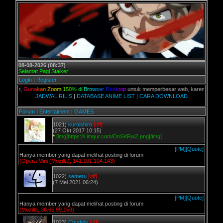
08-08-2026 (08:37)
Selamat Pagi Stalker!
Login
|
Register
lian,
G
u
n
a
k
a
n
Z
o
o
m
1
5
0
%
d
i
B
r
o
w
s
e
r
D
e
s
k
t
o
p
untuk memperbesar web, karena aslinya web
JADWAL RILIS
|
DATABASE ANIME LIST
|
CARA DOWNLOAD
Forum
|
Entertaiment
|
GAMES
1021)
kuroishiro
[off]
(27 Okt 2017 10:15)
*
[img]https://i.imgur.com/DnSKRwZ.png[/img]
[PM]
[Quote]
Hanya member yang dapat melihat posting di forum
(Opera Mini (Mozilla), 141.101.104.143)
1022)
semeru
[off]
(7 Mei 2021 06:24)
[PM]
[Quote]
Hanya member yang dapat melihat posting di forum
(Mozilla, 36.65.99.159)
1023)
Chudels
[off]