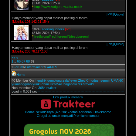
(2 Mei 2024 21:53)
*
http://www.zedgers.wapka.mobi/
[PM]
[Quote]
Hanya member yang dapat melihat posting di forum
(Mozilla, 103.142.21.154)
1024)
soeryagunners
[off]
(3 Mei 2024 17:54)
*
[red]wong[/red] [green]Ndeso[/green]
[PM]
[Quote]
Hanya member yang dapat melihat posting di forum
(Mozilla, 203.78.117.100)
<<
<
1
..
66
67
68
69
»
Forum
»
Entertaiment
»
GAMES
Home
40 Member On:
hendrik
gemblong
zala4ever
ZheyX
modus_sennin
UMANK
yuananggono
yuuki-chan
Kirito541
haganaki
rezarevaldi
Non-member On:
3684 stalker.
Load in 0.031 sec
Link produk menarik
Donasi seikhlasnya, jika 20k keatas sertakan ID/nickname
Grogol.us untuk menjadi Premium member