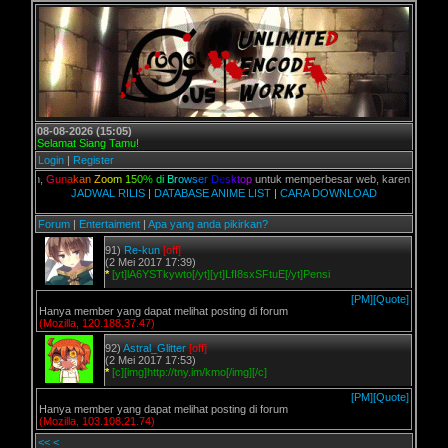
08-08-2026 (15:05)
Selamat Siang Tamu!
Login
|
Register
alian,
G
u
n
a
k
a
n
Z
o
o
m
1
5
0
%
d
i
B
r
o
w
s
e
r
D
e
s
k
t
o
p
untuk memperbesar web, karena aslinya web
JADWAL RILIS
|
DATABASE ANIME LIST
|
CARA DOWNLOAD
Forum
|
Entertaiment
|
Apa yang anda pikirkan?
91)
Re-kun
[off]
(2 Mei 2017 17:39)
*
[yt]lA6YSTkywto[/yt][yt]LfI8sxSFtuE[/yt]Pensi
[PM]
[Quote]
Hanya member yang dapat melihat posting di forum
(Mozilla, 120.188.37.47)
92)
Astral_Glitter
[off]
(2 Mei 2017 17:53)
*
[c][img]http://tny.im/kmo[/img][/c]
[PM]
[Quote]
Hanya member yang dapat melihat posting di forum
(Mozilla, 103.108.21.74)
<<
<