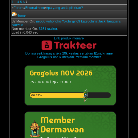
1
..
4
5
6
7
»
Forum
»
Entertaiment
»
Apa yang anda pikirkan?
Home
32 Member On:
neo86
yohohoho
Yoichii
gin69
katsuchiha
JackHanggara
Naito98
Non-member On:
3151 stalker.
Load in 0.043 sec
Link produk menarik
Donasi seikhlasnya, jika 20k keatas sertakan ID/nickname
Grogol.us untuk menjadi Premium member