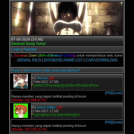
07-08-2026 (14:46)
Selamat Siang Tamu!
Login
|
Register
 kalian,
G
u
n
a
k
a
n
Z
o
o
m
1
5
0
%
d
i
B
r
o
w
s
e
r
D
e
s
k
t
o
p
untuk memperbesar web, karena aslinya w
JADWAL RILIS
|
DATABASE ANIME LIST
|
CARA DOWNLOAD
Forum
|
Entertaiment
|
Apa yang anda pikirkan?
91)
Re-kun
[off]
(2 Mei 2017 17:39)
*
[yt]lA6YSTkywto[/yt][yt]LfI8sxSFtuE[/yt]Pensi
[PM]
[Quote]
Hanya member yang dapat melihat posting di forum
(Mozilla, 120.188.37.47)
92)
Astral_Glitter
[off]
(2 Mei 2017 17:53)
*
[c][img]http://tny.im/kmo[/img][/c]
[PM]
[Quote]
Hanya member yang dapat melihat posting di forum
(Mozilla, 103.108.21.74)