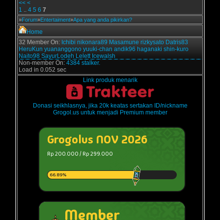
<<
<
1
..
4
5
6
7
»
Forum
»
Entertaiment
»
Apa yang anda pikirkan?
Home
32 Member On:
Ichibi
nikonara89
Masamune
rizkysato
Datris83
HeruKun
yuananggono
yuuki-chan
andik96
haganaki
shin-kuro
Naito98
SayurLodeh
Lelett
Icewalsh
Non-member On:
4384 stalker.
Load in 0.052 sec
Link produk menarik
Donasi seikhlasnya, jika 20k keatas sertakan ID/nickname
Grogol.us untuk menjadi Premium member