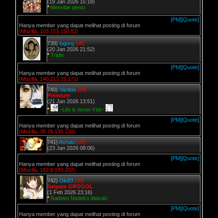
(19 Jan 2026 15:18)
*
Menolak pensi
[PM]
[Quote]
Hanya member yang dapat melihat posting di forum
(Mozilla, 103.153.150.82)
739)
logorg
[off]
(20 Jan 2026 21:52)
*
Triple
[PM]
[Quote]
Hanya member yang dapat melihat posting di forum
(Mozilla, 140.213.15.171)
740)
Vanitas
[off]
Premium
(21 Jan 2026 13:51)
*
~Life is never Flat~
[PM]
[Quote]
Hanya member yang dapat melihat posting di forum
(Mozilla, 36.76.135.120)
741)
Ashaki
[off]
(23 Jan 2026 08:06)
[PM]
[Quote]
Hanya member yang dapat melihat posting di forum
(Mozilla, 182.8.183.207)
742)
DikiEf
[off]
Satpam GROGOL
(1 Feb 2026 23:16)
*
Nadeko Nadeko daisuki
[PM]
[Quote]
Hanya member yang dapat melihat posting di forum