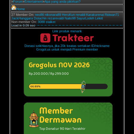
»
Forum
»
Entertaiment
»
Apa yang anda pikirkan?
Home
27 Member On:
neo86
nikonara89
HeruKun
renaldi
Karakurenai
Ridwan71
JackHanggara
Dotachin
rezarevaldi
Naito98
SayurLodeh
Lelett
Non-member On:
3088 stalker.
Load in 0.09 sec
Link produk menarik
Donasi seikhlasnya, jika 20k keatas sertakan ID/nickname
Grogol.us untuk menjadi Premium member