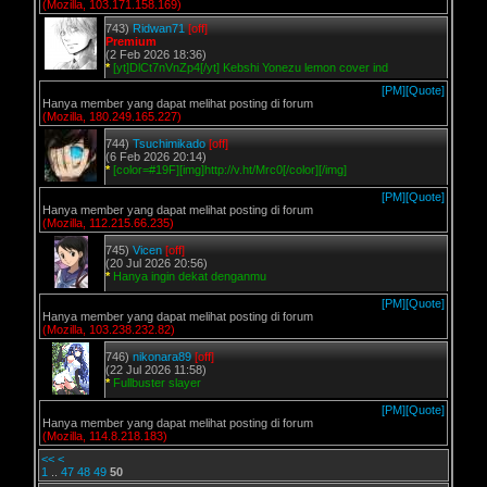
(Mozilla, 103.171.158.169)
743)
Ridwan71
[off]
Premium
(2 Feb 2026 18:36)
*
[yt]DlCt7nVnZp4[/yt] Kebshi Yonezu lemon cover ind
[PM]
[Quote]
Hanya member yang dapat melihat posting di forum
(Mozilla, 180.249.165.227)
744)
Tsuchimikado
[off]
(6 Feb 2026 20:14)
*
[color=#19F][img]http://v.ht/Mrc0[/color][/img]
[PM]
[Quote]
Hanya member yang dapat melihat posting di forum
(Mozilla, 112.215.66.235)
745)
Vicen
[off]
(20 Jul 2026 20:56)
*
Hanya ingin dekat denganmu
[PM]
[Quote]
Hanya member yang dapat melihat posting di forum
(Mozilla, 103.238.232.82)
746)
nikonara89
[off]
(22 Jul 2026 11:58)
*
Fullbuster slayer
[PM]
[Quote]
Hanya member yang dapat melihat posting di forum
(Mozilla, 114.8.218.183)
<<
<
1
..
47
48
49
50