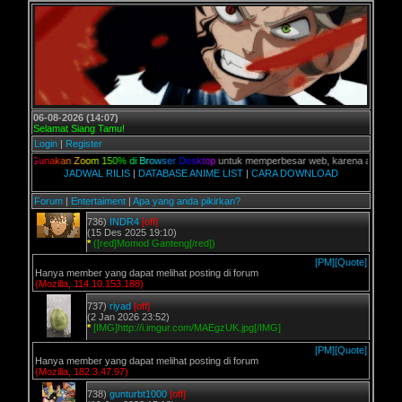
06-08-2026 (14:07)
Selamat Siang Tamu!
Login
|
Register
,
G
u
n
a
k
a
n
Z
o
o
m
1
5
0
%
d
i
B
r
o
w
s
e
r
D
e
s
k
t
o
p
untuk memperbesar web, karena aslinya web ini 
JADWAL RILIS
|
DATABASE ANIME LIST
|
CARA DOWNLOAD
Forum
|
Entertaiment
|
Apa yang anda pikirkan?
736)
INDR4
[off]
(15 Des 2025 19:10)
*
([red]Momod Ganteng[/red])
[PM]
[Quote]
Hanya member yang dapat melihat posting di forum
(Mozilla, 114.10.153.188)
737)
riyad
[off]
(2 Jan 2026 23:52)
*
[IMG]http://i.imgur.com/MAEgzUK.jpg[/IMG]
[PM]
[Quote]
Hanya member yang dapat melihat posting di forum
(Mozilla, 182.3.47.97)
738)
gunturbt1000
[off]