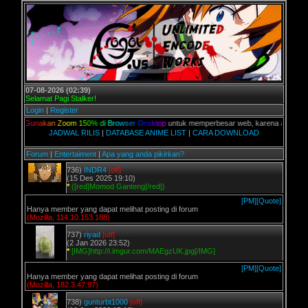
07-08-2026 (02:39)
Selamat Pagi Stalker!
Login
|
Register
,
G
u
n
a
k
a
n
Z
o
o
m
1
5
0
%
d
i
B
r
o
w
s
e
r
D
e
s
k
t
o
p
untuk memperbesar web, karena aslinya web ini 
JADWAL RILIS
|
DATABASE ANIME LIST
|
CARA DOWNLOAD
Forum
|
Entertaiment
|
Apa yang anda pikirkan?
736)
INDR4
[off]
(15 Des 2025 19:10)
*
([red]Momod Ganteng[/red])
[PM]
[Quote]
Hanya member yang dapat melihat posting di forum
(Mozilla, 114.10.153.188)
737)
riyad
[off]
(2 Jan 2026 23:52)
*
[IMG]http://i.imgur.com/MAEgzUK.jpg[/IMG]
[PM]
[Quote]
Hanya member yang dapat melihat posting di forum
(Mozilla, 182.3.47.97)
738)
gunturbt1000
[off]