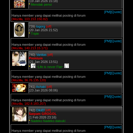
(19 Jan 2026 15:18)
*
Menolak pensi
[PM]
[Quote]
Hanya member yang dapat melihat posting di forum
(Mozilla, 103.153.150.82)
739)
logorg
[off]
(20 Jan 2026 21:52)
*
Triple
[PM]
[Quote]
Hanya member yang dapat melihat posting di forum
(Mozilla, 140.213.15.171)
740)
Vanitas
[off]
Premium
(21 Jan 2026 13:51)
*
~Life is never Flat~
[PM]
[Quote]
Hanya member yang dapat melihat posting di forum
(Mozilla, 36.76.135.120)
741)
Ashaki
[off]
(23 Jan 2026 08:06)
[PM]
[Quote]
Hanya member yang dapat melihat posting di forum
(Mozilla, 182.8.183.207)
742)
DikiEf
[off]
Satpam GROGOL
(1 Feb 2026 23:16)
*
Nadeko Nadeko daisuki
[PM]
[Quote]
Hanya member yang dapat melihat posting di forum