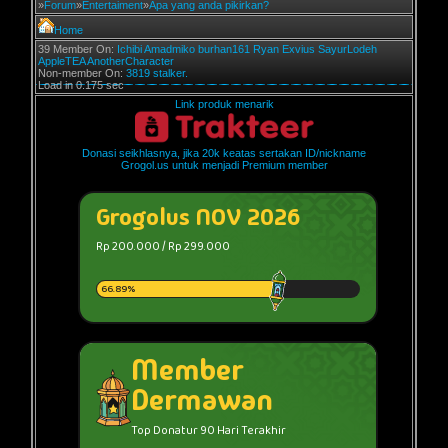
»
Forum
»
Entertaiment
»
Apa yang anda pikirkan?
Home
39 Member On:
Ichibi
Amadmiko
burhan161
Ryan Exvius
SayurLodeh
AppleTEA
AnotherCharacter
Non-member On:
3819 stalker.
Load in 0.175 sec
Link produk menarik
Donasi seikhlasnya, jika 20k keatas sertakan ID/nickname
Grogol.us untuk menjadi Premium member