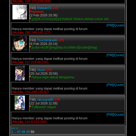
(Mozilla, 103.171.158.169)
743)
Ridwan71
[off]
Premium
(2 Feb 2026 18:36)
*
[yt]DlCt7nVnZp4[/yt] Kebshi Yonezu lemon cover ind
[PM]
[Quote]
Hanya member yang dapat melihat posting di forum
(Mozilla, 180.249.165.227)
744)
Tsuchimikado
[off]
(6 Feb 2026 20:14)
*
[color=#19F][img]http://v.ht/Mrc0[/color][/img]
[PM]
[Quote]
Hanya member yang dapat melihat posting di forum
(Mozilla, 112.215.66.235)
745)
Vicen
[off]
(20 Jul 2026 20:56)
*
Hanya ingin dekat denganmu
[PM]
[Quote]
Hanya member yang dapat melihat posting di forum
(Mozilla, 103.238.232.82)
746)
nikonara89
[off]
(22 Jul 2026 11:58)
*
Fullbuster slayer
[PM]
[Quote]
Hanya member yang dapat melihat posting di forum
(Mozilla, 114.8.218.183)
<<
<
1
..
47
48
49
50