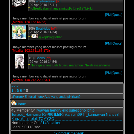
108)
unyilkurosaki
[off]
(29 Apr 2016 13:41)
*
[c][red]vakum hanya mitos[/c][/red] @kikiki
[PM]
[Quote]
Hanya member yang dapat melihat posting di forum
(Mozilla, 120.188.66.58)
109)
Botakidup
[off]
(29 Apr 2016 14:34)
*
@koplok@tobat
[PM]
[Quote]
Hanya member yang dapat melihat posting di forum
(Mozilla, 103.171.163.173)
110)
Bonks
[off]
(29 Apr 2016 14:54)
*
Nunggu anime Batch baru marathon ,Nikah masih lama
[PM]
[Quote]
Hanya member yang dapat melihat posting di forum
(Mozilla, 140.213.220.237)
<<
<
1
..
5
6
7
8
»
Forum
»
Entertaiment
»
Apa yang anda pikirkan?
Home
43 Member On:
wawan
hendry
eko sulestiono
Ichibi
Tenzou_Hariyama
RvP96
lMrlRinkah
gin69
fjr_kurniawan
Naito98
Kanzakira
Lelett
TOMYGO
Non-member On:
3148 stalker.
Load in 0.113 sec
Link produk menarik