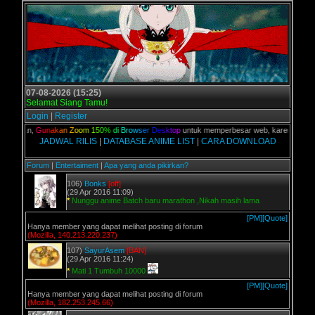
07-08-2026 (15:25)
Selamat Siang Tamu!
Login
|
Register
 kalian,
G
u
n
a
k
a
n
Z
o
o
m
1
5
0
%
d
i
B
r
o
w
s
e
r
D
e
s
k
t
o
p
untuk memperbesar web, karena aslinya 
JADWAL RILIS
|
DATABASE ANIME LIST
|
CARA DOWNLOAD
Forum
|
Entertaiment
|
Apa yang anda pikirkan?
106)
Bonks
[off]
(29 Apr 2016 11:09)
*
Nunggu anime Batch baru marathon ,Nikah masih lama
[PM]
[Quote]
Hanya member yang dapat melihat posting di forum
(Mozilla, 140.213.220.237)
107)
SayurAsem
[BAN]
(29 Apr 2016 11:24)
*
Mati 1 Tumbuh 10000
[PM]
[Quote]
Hanya member yang dapat melihat posting di forum
(Mozilla, 182.253.245.66)