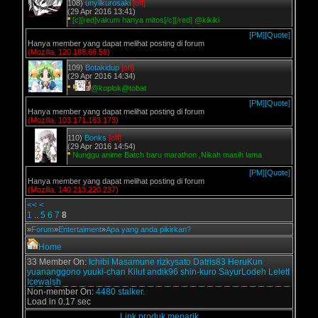
108)
unyilkurosaki
[off]
(29 Apr 2016 13:41)
*
[c][red]vakum hanya mitos[/c][/red] @kikiki
[PM]
[Quote]
Hanya member yang dapat melihat posting di forum
(Mozilla, 120.188.66.58)
109)
Botakidup
[off]
(29 Apr 2016 14:34)
*
@koplok@tobat
[PM]
[Quote]
Hanya member yang dapat melihat posting di forum
(Mozilla, 103.171.163.173)
110)
Bonks
[off]
(29 Apr 2016 14:54)
*
Nunggu anime Batch baru marathon ,Nikah masih lama
[PM]
[Quote]
Hanya member yang dapat melihat posting di forum
(Mozilla, 140.213.220.237)
<<
<
1
..
5
6
7
8
»
Forum
»
Entertaiment
»
Apa yang anda pikirkan?
Home
33 Member On:
Ichibi
Masamune
rizkysato
Datris83
HeruKun
yuananggono
yuuki-chan
Kilut
andik96
shin-kuro
SayurLodeh
Lelett
Icewalsh
Non-member On:
4480 stalker.
Load in 0.17 sec
Link produk menarik