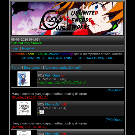
08-08-2026 (04:03)
Selamat Pagi Stalker!
Login
|
Register
n,
G
u
n
a
k
a
n
Z
o
o
m
1
5
0
%
d
i
B
r
o
w
s
e
r
D
e
s
k
t
o
p
untuk memperbesar web, karena aslinya web ini
JADWAL RILIS
|
DATABASE ANIME LIST
|
CARA DOWNLOAD
Forum
|
Entertaiment
|
Apa yang anda pikirkan?
901)
Pak_Guru
[off]
(11 Mei 2020 13:46)
*
[img]https://bit.ly/3MCIuQT[/img]
[PM]
[Quote]
Hanya member yang dapat melihat posting di forum
(Mozilla, 120.188.39.188)
902)
Phenex57
[off]
(11 Mei 2020 17:04)
*
[PM]
[Quote]
Hanya member yang dapat melihat posting di forum
(Mozilla, 103.157.48.35)
903)
Phenex57
[off]