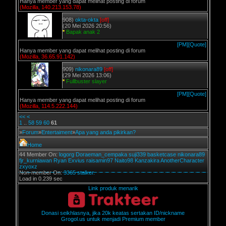
Hanya member yang dapat melihat posting di forum
(Mozilla, 140.213.153.78)
908)
okta-okta
[off]
(20 Mei 2026 20:56)
*
Bapak anak 2
[PM]
[Quote]
Hanya member yang dapat melihat posting di forum
(Mozilla, 36.65.91.142)
909)
nikonara89
[off]
(29 Mei 2026 13:06)
*
Fullbuster slayer
[PM]
[Quote]
Hanya member yang dapat melihat posting di forum
(Mozilla, 114.5.222.144)
<<
<
1
..
58
59
60
61
»
Forum
»
Entertaiment
»
Apa yang anda pikirkan?
Home
44 Member On:
logorg
Doraeman_cempaka
suji339
basketcase
nikonara89
fjr_kurniawan
Ryan Exvius
raisamin97
Naito98
Kanzakira
AnotherCharacter
zxyoxz
Non-member On:
3365 stalker.
Load in 0.239 sec
Link produk menarik
Donasi seikhlasnya, jika 20k keatas sertakan ID/nickname
Grogol.us untuk menjadi Premium member