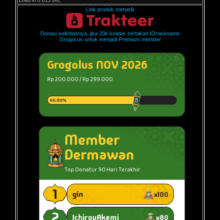
Load in 0.013 sec
Link produk menarik
Donasi seikhlasnya, jika 20k keatas sertakan ID/nickname
Grogol.us untuk menjadi Premium member