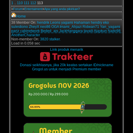
1
..
110
111
112
113
»
Forum
»
Entertaiment
»
Apa yang anda pikirkan?
Home
38 Member On:
hendrik
Leons
yagami
Hahaman
hendry
eko
sulestiono
ZheyX
neo86
OGA
Imami_Ahjazi
Ridwan71
Yan_yagami
pariz
cabinetwork
Beded_ais
JackHanggara
tavaili
Ajaykun
Naito98
AnotherCharacter
Non-member On:
3820 stalker.
Load in 0.058 sec
Link produk menarik
Donasi seikhlasnya, jika 20k keatas sertakan ID/nickname
Grogol.us untuk menjadi Premium member