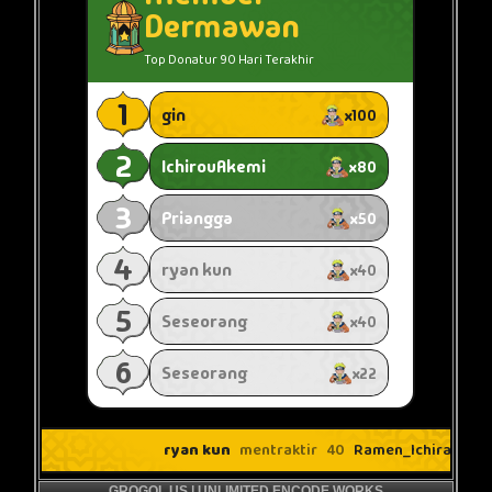
GROGOL.US | UNLIMITED ENCODE WORKS