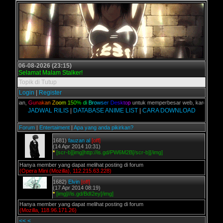
06-08-2026 (23:15)
Selamat Malam Stalker!
Topik di Tutup
Login
|
Register
PC kalian,
G
u
n
a
k
a
n
Z
o
o
m
1
5
0
%
d
i
B
r
o
w
s
e
r
D
e
s
k
t
o
p
untuk memperbesar web, karena aslinya
JADWAL RILIS
|
DATABASE ANIME LIST
|
CARA DOWNLOAD
Forum
|
Entertaiment
|
Apa yang anda pikirkan?
1681)
fauzan al
[off]
(14 Apr 2014 10:31)
*
[scr-b][img]http://is.gd/PW6M2B[/scr-b][/img]
Hanya member yang dapat melihat posting di forum
(Opera Mini (Mozilla), 112.215.63.228)
1682)
Elvin
[off]
(17 Apr 2014 08:19)
*
[img]//is.gd/BdI2ey[/img]
Hanya member yang dapat melihat posting di forum
(Mozilla, 118.96.171.26)
<<
<