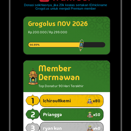
Donasi seikhlasnya, jika 20k keatas sertakan ID/nickname
Grogol.us untuk menjadi Premium member