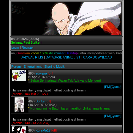
08-08-2026 (09:36)
Selamat Pagi Stalker!
Login
|
Register
kalian,
G
u
n
a
k
a
n
Z
o
o
m
1
5
0
%
d
i
B
r
o
w
s
e
r
D
e
s
k
t
o
p
untuk memperbesar web, karena aslinya we
JADWAL RILIS
|
DATABASE ANIME LIST
|
CARA DOWNLOAD
Forum
|
Entertaiment
|
Sharing Musik
496)
adwipra
[off]
(9 Apr 2016 18:24)
*
Selalu Berimajinasi Walau Tak Ada yang Mengerti
[PM]
[Quote]
Hanya member yang dapat melihat posting di forum
(Mozilla, 103.108.20.127)
497)
Bonks
[off]
(10 Apr 2016 05:34)
*
Nunggu anime Batch baru marathon ,Nikah masih lama
[PM]
[Quote]
Hanya member yang dapat melihat posting di forum
(Mozilla, 140.213.220.237)
498)
KuraMa17
[off]