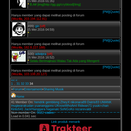
(5 Mei 2016 01:35)
*
B.A# [img]http://gg.gg/cryblood[/img]
[PM]
[Quote]
Hanya member yang dapat melihat posting di forum
(Mozilla, 203.194.112.81)
499)
gin
[off]
(5 Mei 2016 04:59)
*
-
[PM]
[Quote]
Hanya member yang dapat melihat posting di forum
(Mozilla, 182.8.227.188)
500)
adwipra
[off]
(6 Mei 2016 16:52)
*
Selalu Berimajinasi Walau Tak Ada yang Mengerti
[PM]
[Quote]
Hanya member yang dapat melihat posting di forum
(Mozilla, 103.108.20.127)
<<
<
1
..
31
32
33
34
»
Forum
»
Entertaiment
»
Sharing Musik
Home
41 Member On:
hendrik
gemblong
ZheyX
nikonara89
Datris83
UMANK
mugiwarakudan
yuananggono
UKnowWhoAmI
Ridwan71
yuuki-chan
Kirito541
JackHanggara
haganaki
SoNGoKo
rezarevaldi
Non-member On:
3622 stalker.
Load in 0.041 sec
Link produk menarik