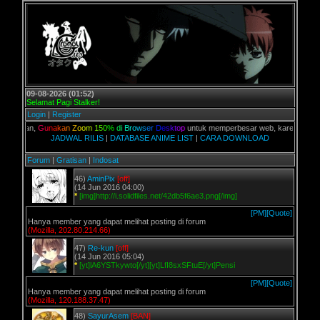
09-08-2026 (01:52)
Selamat Pagi Stalker!
Login
|
Register
alian,
G
u
n
a
k
a
n
Z
o
o
m
1
5
0
%
d
i
B
r
o
w
s
e
r
D
e
s
k
t
o
p
untuk memperbesar web, karena aslinya web
JADWAL RILIS
|
DATABASE ANIME LIST
|
CARA DOWNLOAD
Forum
|
Gratisan
|
Indosat
46)
AminPix
[off]
(14 Jun 2016 04:00)
*
[img]http://i.solidfiles.net/42db5f6ae3.png[/img]
[PM]
[Quote]
Hanya member yang dapat melihat posting di forum
(Mozilla, 202.80.214.66)
47)
Re-kun
[off]
(14 Jun 2016 05:04)
*
[yt]lA6YSTkywto[/yt][yt]LfI8sxSFtuE[/yt]Pensi
[PM]
[Quote]
Hanya member yang dapat melihat posting di forum
(Mozilla, 120.188.37.47)
48)
SayurAsem
[BAN]