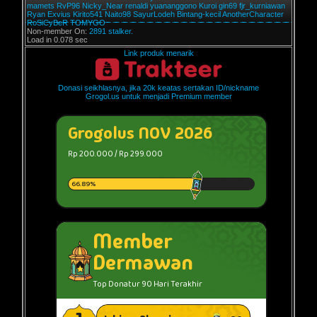
mamets
RvP96
Nicky_Near
renaldi
yuananggono
Kuroi
gin69
fjr_kurniawan
Ryan Exvius
Kirito541
Naito98
SayurLodeh
Bintang-kecil
AnotherCharacter
RoSiCyBeR
TOMYGO
Non-member On:
2891 stalker.
Load in 0.078 sec
Link produk menarik
Donasi seikhlasnya, jika 20k keatas sertakan ID/nickname
Grogol.us untuk menjadi Premium member