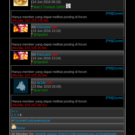
(14 Jun 2016 06:10)
*
Mati 1 Tumbuh 10000
[PM]
[Quote]
Hanya member yang dapat melihat posting di forum
(Mozilla, 182.253.245.66)
49)
Hassasin
[off]
(14 Jun 2016 13:10)
*
@ngudud
[PM]
[Quote]
Hanya member yang dapat melihat posting di forum
(Mozilla, 103.105.35.84)
50)
Hassasin
[off]
(14 Jun 2016 13:14)
*
@ngudud
[PM]
[Quote]
Hanya member yang dapat melihat posting di forum
(Mozilla, 103.105.35.84)
51)
fik346
[off]
(23 Mar 2019 20:09)
*
Nyari Istri
[PM]
[Quote]
Hanya member yang dapat melihat posting di forum
(Mozilla, 103.167.68.41)
<<
<
1
2
3
4
»
Forum
»
Gratisan
»
Indosat
Home
40 Member On:
hendrik
wawan
ZheyX
Ichibi
basketcase
achmadminato