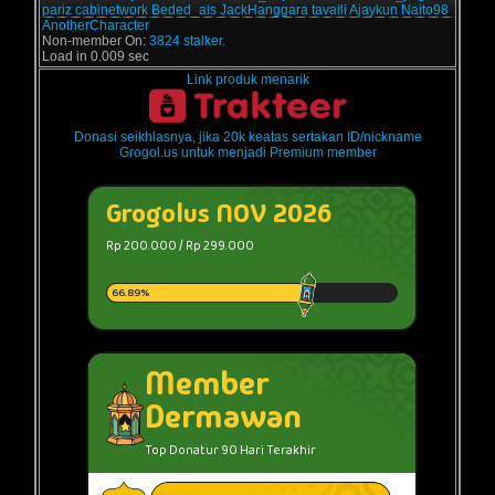
pariz
cabinetwork
Beded_ais
JackHanggara
tavaili
Ajaykun
Naito98
AnotherCharacter
Non-member On:
3824 stalker.
Load in 0.009 sec
Link produk menarik
Donasi seikhlasnya, jika 20k keatas sertakan ID/nickname
Grogol.us untuk menjadi Premium member