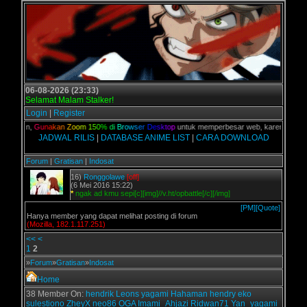
06-08-2026 (23:33)
Selamat Malam Stalker!
Login
|
Register
C kalian,
G
u
n
a
k
a
n
Z
o
o
m
1
5
0
%
d
i
B
r
o
w
s
e
r
D
e
s
k
t
o
p
untuk memperbesar web, karena aslinya 
JADWAL RILIS
|
DATABASE ANIME LIST
|
CARA DOWNLOAD
Forum
|
Gratisan
|
Indosat
16)
Ronggolawe
[off]
(6 Mei 2016 15:22)
*
ngak ad kmu sepi[c][img]//v.ht/opbattle[/c][/img]
[PM]
[Quote]
Hanya member yang dapat melihat posting di forum
(Mozilla, 182.1.117.251)
<<
<
1
2
»
Forum
»
Gratisan
»
Indosat
Home
38 Member On:
hendrik
Leons
yagami
Hahaman
hendry
eko
sulestiono
ZheyX
neo86
OGA
Imami_Ahjazi
Ridwan71
Yan_yagami