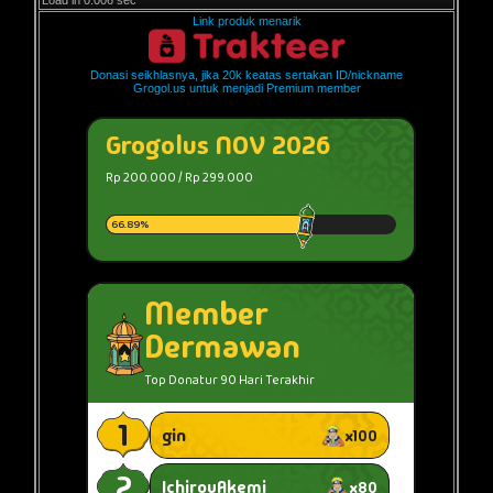
Load in 0.006 sec
Link produk menarik
Donasi seikhlasnya, jika 20k keatas sertakan ID/nickname
Grogol.us untuk menjadi Premium member