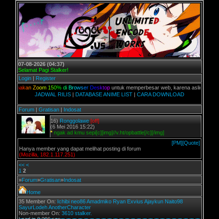
07-08-2026 (04:37)
Selamat Pagi Stalker!
Login
|
Register
,
G
u
n
a
k
a
n
Z
o
o
m
1
5
0
%
d
i
B
r
o
w
s
e
r
D
e
s
k
t
o
p
untuk memperbesar web, karena aslinya web ini 
JADWAL RILIS
|
DATABASE ANIME LIST
|
CARA DOWNLOAD
Forum
|
Gratisan
|
Indosat
16)
Ronggolawe
[off]
(6 Mei 2016 15:22)
*
ngak ad kmu sepi[c][img]//v.ht/opbattle[/c][/img]
[PM]
[Quote]
Hanya member yang dapat melihat posting di forum
(Mozilla, 182.1.117.251)
<<
<
1
2
»
Forum
»
Gratisan
»
Indosat
Home
35 Member On:
Ichibi
neo86
Amadmiko
Ryan Exvius
Ajaykun
Naito98
SayurLodeh
AnotherCharacter
Non-member On:
3610 stalker.