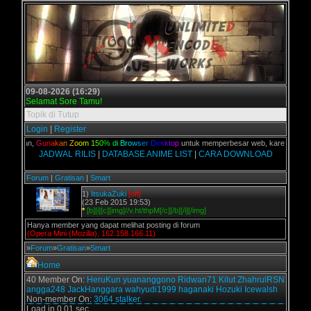
09-08-2026 (16:29)
Selamat Sore Tamu!
Topik di Tutup
Login
|
Register
C kalian,
G
u
n
a
k
a
n
Z
o
o
m
1
5
0
%
d
i
B
r
o
w
s
e
r
D
e
s
k
t
o
p
untuk memperbesar web, karena aslinya 
JADWAL RILIS
|
DATABASE ANIME LIST
|
CARA DOWNLOAD
Forum
|
Gratisan
|
Smart
1)
ItsukaZuki
[off]
(23 Feb 2015 19:53)
*
[b][i][c][img]//v.ht/thpM[/c][/b][/i][/img]
Hanya member yang dapat melihat posting di forum
(Opera Mini (Mozilla), 162.158.166.11)
»
Forum
»
Gratisan
»
Smart
Home
40 Member On:
HeruKun
yuananggono
Ridwan71
Kilut
ZhahrulRSN
angga248
JackHanggara
wahyudi1999
haganaki
Hozuki
Icewalsh
Non-member On:
3064 stalker.
Load in 0.01 sec