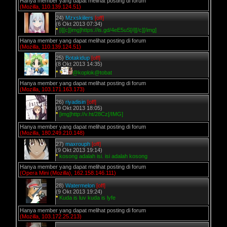
Hanya member yang dapat melihat posting di forum
(Mozilla, 110.139.124.51)
24)
Mzxskiilers
[off]
(6 Okt 2013 07:34)
*
[i][c][img]https://is.gd/4eE5uS[/i][/c][/img]
Hanya member yang dapat melihat posting di forum
(Mozilla, 110.139.124.51)
25)
Botakidup
[off]
(8 Okt 2013 14:35)
*
@koplok@tobat
Hanya member yang dapat melihat posting di forum
(Mozilla, 103.171.163.173)
26)
riyadisin
[off]
(9 Okt 2013 18:05)
*
[img]http://v.ht/28Cz[/IMG]
Hanya member yang dapat melihat posting di forum
(Mozilla, 180.249.210.148)
27)
maxrouph
[off]
(9 Okt 2013 19:14)
*
kosong adalah isi. isi adalah kosong
Hanya member yang dapat melihat posting di forum
(Opera Mini (Mozilla), 162.158.146.111)
28)
Watermelon
[off]
(9 Okt 2013 19:24)
*
Kuda is luv kuda is lyfe
Hanya member yang dapat melihat posting di forum
(Mozilla, 103.172.25.213)