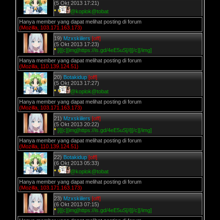
(5 Okt 2013 17:21)
*
@koplok@tobat
Hanya member yang dapat melihat posting di forum
(Mozilla, 103.171.163.173)
19)
Mzxskiilers
[off]
(5 Okt 2013 17:23)
*
[i][c][img]https://is.gd/4eE5uS[/i][/c][/img]
Hanya member yang dapat melihat posting di forum
(Mozilla, 110.139.124.51)
20)
Botakidup
[off]
(5 Okt 2013 17:27)
*
@koplok@tobat
Hanya member yang dapat melihat posting di forum
(Mozilla, 103.171.163.173)
21)
Mzxskiilers
[off]
(5 Okt 2013 20:22)
*
[i][c][img]https://is.gd/4eE5uS[/i][/c][/img]
Hanya member yang dapat melihat posting di forum
(Mozilla, 110.139.124.51)
22)
Botakidup
[off]
(6 Okt 2013 05:33)
*
@koplok@tobat
Hanya member yang dapat melihat posting di forum
(Mozilla, 103.171.163.173)
23)
Mzxskiilers
[off]
(6 Okt 2013 07:15)
*
[i][c][img]https://is.gd/4eE5uS[/i][/c][/img]