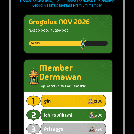
Donasi seikhlasnya, jika 20k keatas sertakan ID/nickname
Grogol.us untuk menjadi Premium member