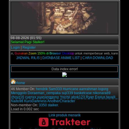
08-08-2026 (01:55)
Selamat Pagi Stalker!
Login
|
Register
C kalian,
G
u
n
a
k
a
n
Z
o
o
m
1
5
0
%
d
i
B
r
o
w
s
e
r
D
e
s
k
t
o
p
untuk memperbesar web, karena aslinya 
JADWAL RILIS
|
DATABASE ANIME LIST
|
CARA DOWNLOAD
Data index error!
Home
46 Member On:
hendrik
Sam333
Hurricane
aanrahman
logorg
Menggolo
Doraeman_cempaka
suji339
basketcase
nikonara89
choyz16
cuenxx
yuananggono
Yoichii
abok123
Ryan Exvius
tavaili
Naito98
KuroDarkness
AnotherCharacter
Non-member On:
3350 stalker.
Load in 0.002 sec
Link produk menarik