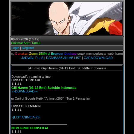
09-08-2026 (16:12)
Selamat Sore Tamu!
Login
|
Register
alian,
G
u
n
a
k
a
n
Z
o
o
m
1
5
0
%
d
i
B
r
o
w
s
e
r
D
e
s
k
t
o
p
untuk memperbesar web, karena aslinya web
JADWAL RILIS
|
DATABASE ANIME LIST
|
CARA DOWNLOAD
[Anime] Giji Harem (01-12 End) Subtitle Indonesia
...
Download/streaming anime
UPDATE TERBARU
⬇⬇⬇⬇
Giji Harem (01-12 End) Subtitle Indonesia
>>DOWNLOAD<<
.
Atau Cari di Google Ketik "Anime x265" | Top 1 Pencarian
—————————————————
UPDATE KEMARIN
⬇⬇⬇⬇
.
>[LIST ANIME A-Z]<
.
—————————————————
NEW GRUP PURISEKAI
⬇⬇⬇⬇