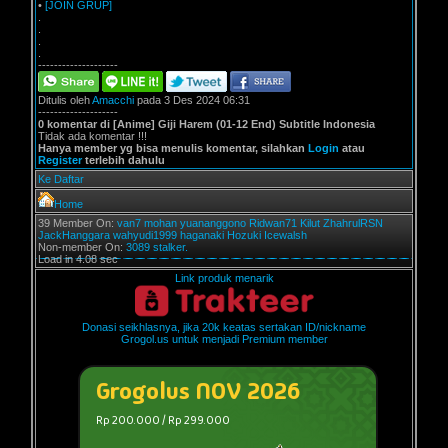
•
[JOIN GRUP]
.
.
.
.
--------------------
Ditulis oleh
Amacchi
pada 3 Des 2024 06:31
--------------------
0 komentar di [Anime] Giji Harem (01-12 End) Subtitle Indonesia
Tidak ada komentar !!!
Hanya member yg bisa menulis komentar, silahkan
Login
atau
Register
terlebih dahulu
Ke Daftar
Home
39 Member On:
van7
mohan
yuananggono
Ridwan71
Kilut
ZhahrulRSN
JackHanggara
wahyudi1999
haganaki
Hozuki
Icewalsh
Non-member On:
3089 stalker.
Load in 4.08 sec
Link produk menarik
Donasi seikhlasnya, jika 20k keatas sertakan ID/nickname
Grogol.us untuk menjadi Premium member