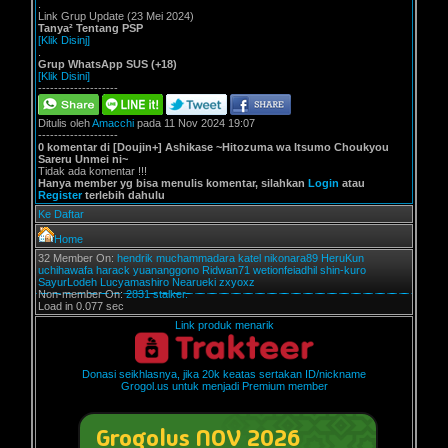
.
Link Grup Update (23 Mei 2024)
Tanya² Tentang PSP
[Klik Disinj]
.
Grup WhatsApp SUS (+18)
[Klik Disini]
--------------------
Ditulis oleh
Amacchi
pada 11 Nov 2024 19:07
--------------------
0 komentar di [Doujin+] Ashikase ~Hitozuma wa Itsumo Choukyou
Sareru Unmei ni~
Tidak ada komentar !!!
Hanya member yg bisa menulis komentar, silahkan
Login
atau
Register
terlebih dahulu
Ke Daftar
Home
32 Member On:
hendrik
muchammadara
katel
nikonara89
HeruKun
uchihawafa
harack
yuananggono
Ridwan71
wetionfeiadhil
shin-kuro
SayurLodeh
Lucyamashiro
Nearueki
zxyoxz
Non-member On:
2831 stalker.
Load in 0.077 sec
Link produk menarik
Donasi seikhlasnya, jika 20k keatas sertakan ID/nickname
Grogol.us untuk menjadi Premium member