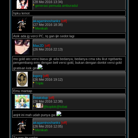
(28 Mei 2016 13:34)
*
generasi pemuda amburadul
hpku lemot
akagaminoshanks
[off]
(27 Mei 2016 18:38)
*
Menikah
Asik ada jg verci PC, tq gan ijin sedot lagi
Mas2D
[off]
(26 Mei 2016 22:13)
mo gold ato versi biasa gk ada bedanya, bedanya cma situ ikut ngebantu
pengembang emu dengan beli versi gold, bukan dengan donlot versi gold
gratisan kek gini
logorg
[off]
(26 Mei 2016 19:12)
*
Triple
Emu mantap
Botakidup
[off]
(26 Mei 2016 12:38)
*
@koplok@tobat
anjrit ini mah udah punya gw
akagaminoshanks
[off]
(26 Mei 2016 12:05)
*
Menikah
Tq gan ijin sedot