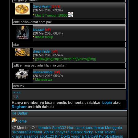
SayurAsem
[BAN]
(26 Mei 2016 09:04)
*
Mati 1 Tumbuh 10000
ente salahkamar.com pak
jayaawi
[off]
(26 Mei 2016 06:44)
*
masih hidup
oke
dreamfinder
[off]
(26 Mei 2016 05:49)
*
[yellow][img]http://v.ht/dePP[/yellow][/img]
:pfft emang psp ada iklannya :mikir
dairasenringu
[off]
(26 Mei 2016 05:39)
*
Mahasiswa
keduax
>
>>
1
2
Hanya member yg bisa menulis komentar, silahkan
Login
atau
Register
terlebih dahulu
Ke Daftar
Home
47 Member On:
hendrik
Sam333
Hurricane
aanrahman
Menggolo
nikonara89
Imami_Ahjazi
choyz16
cuenxx
Nicky_Near
Yoichii
kharanaissance
abok123
Kirito541
yoegha
Naito98
KuroDarkness