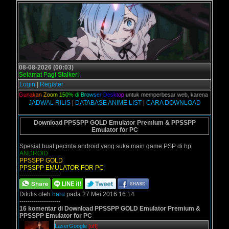
08-08-2026 (00:03)
Selamat Pagi Stalker!
Login
|
Register
lian,
G
u
n
a
k
a
n
Z
o
o
m
1
5
0
%
d
i
B
r
o
w
s
e
r
D
e
s
k
t
o
p
untuk memperbesar web, karena aslinya web 
JADWAL RILIS
|
DATABASE ANIME LIST
|
CARA DOWNLOAD
Download PPSSPP GOLD Emulator Premium & PPSSPP
Emulator for PC
Spesial buat pecinta android yang suka main game PSP di hp
ANDROID
PPSSPP GOLD
PPSSPP EMULATOR FOR PC
--------------------
Ditulis oleh
haru
pada 27 Mei 2016 16:14
--------------------
16 komentar di Download PPSSPP GOLD Emulator Premium &
PPSSPP Emulator for PC
LaserGoogle
[off]