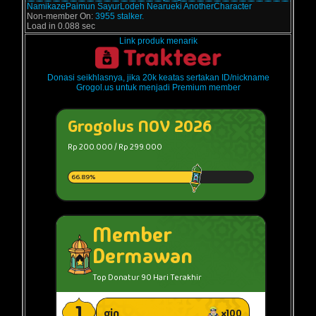
NamikazePaimun
SayurLodeh
Nearueki
AnotherCharacter
Non-member On:
3955 stalker.
Load in 0.088 sec
Link produk menarik
Donasi seikhlasnya, jika 20k keatas sertakan ID/nickname
Grogol.us untuk menjadi Premium member