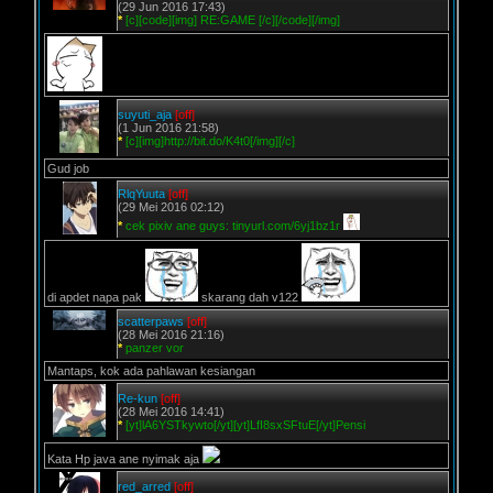
(29 Jun 2016 17:43)
*
[c][code][img] RE:GAME [/c][/code][/img]
suyuti_aja
[off]
(1 Jun 2016 21:58)
*
[c][img]http://bit.do/K4t0[/img][/c]
Gud job
RlqYuuta
[off]
(29 Mei 2016 02:12)
*
cek pixiv ane guys: tinyurl.com/6yj1bz1r
di apdet napa pak
skarang dah v122
scatterpaws
[off]
(28 Mei 2016 21:16)
*
panzer vor
Mantaps, kok ada pahlawan kesiangan
Re-kun
[off]
(28 Mei 2016 14:41)
*
[yt]lA6YSTkywto[/yt][yt]LfI8sxSFtuE[/yt]Pensi
Kata Hp java ane nyimak aja
red_arred
[off]