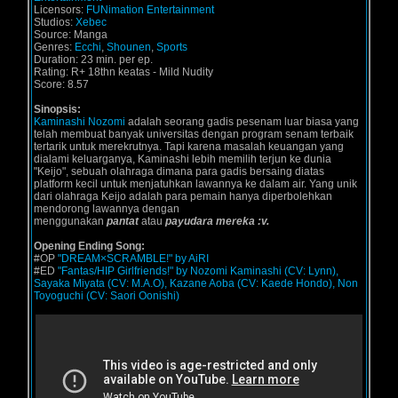
Licensors:
FUNimation Entertainment
Studios:
Xebec
Source: Manga
Genres:
Ecchi
,
Shounen
,
Sports
Duration: 23 min. per ep.
Rating: R+ 18thn keatas - Mild Nudity
Score: 8.57
Sinopsis:
Kaminashi Nozomi
adalah seorang gadis pesenam luar biasa yang
telah membuat banyak universitas dengan program senam terbaik
tertarik untuk merekrutnya. Tapi karena masalah keuangan yang
dialami keluarganya, Kaminashi lebih memilih terjun ke dunia
"Keijo", sebuah olahraga dimana para gadis bersaing diatas
platform kecil untuk menjatuhkan lawannya ke dalam air. Yang unik
dari olahraga Keijo adalah para pemain hanya diperbolehkan
mendorong lawannya dengan
menggunakan
pantat
atau
payudara mereka :v.
Opening Ending Song:
#OP
"DREAM×SCRAMBLE!" by AiRI
#ED
"Fantas/HIP Girlfriends!" by Nozomi Kaminashi (CV: Lynn),
Sayaka Miyata (CV: M.A.O), Kazane Aoba (CV: Kaede Hondo), Non
Toyoguchi (CV: Saori Oonishi)