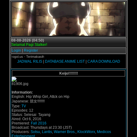
08-08-2026 (04:50)
Selamat Pagi Stalker!
Login
|
Register
di Grogol.us - Terimakasih
JADWAL RILIS
|
DATABASE ANIME LIST
|
CARA DOWNLOAD
Keijo!!!!!!!!
Information:
English: Hip Whip Girl, Attck on Hip
Japanese: 競女!!!!!!!!
Type:
TV
Episodes: 12
Status: Selesai Tayang
Aired: Oct 6, 2016
Premiered:
Fall 2016
Broadcast: Thursdays at 23:30 (JST)
Producers:
Sotsu
,
Lantis
,
Warner Bros.
,
KlockWorx
,
Medicos
Entertainment