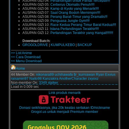
ASUPAN GIZI 04:
Pertandingan untuk Pantat Tercepat!!!!
ASUPAN GIZI 05:
Cerberus Otomatis Penuh!!!!
ASUPAN GIZI 06:
Kamp di Kyoto yang Menarik!!!!
AUSPAN GIZI 07:
Saat Orang Bodoh Memimpin!!!!
ASUPAN GIZI 08:
Perang Barat-Timur yang Dramatis!!!
ASUPAN GIZI 09:
Penguasa Jungle Gym!!!!
ASUPAN GIZI 10:
Race Kedua Perang Timur Barat Kedua!!!!
ASUPAN GIZI 11:
Istana Pertandingan Terakhir!!!!
ASUPAN GIZI 12:
Pertandingan Terakhir yang Hangat!!!!!!!!
Download Batch:
GROGOLDRIVE
|
KUMPULKEBO
|
BACKUP
>> List Anime
<< Cara Download
<< Menu Download
Home
44 Member On:
nikonara89
uchihawafa
fjr_kurniawan
Ryan Exvius
raisamin97
Naito98
Kanzakira
AnotherCharacter
zxyoxz
Non-member On:
3349 stalker.
Load in 0.009 sec
Link produk menarik
Donasi seikhlasnya, jika 20k keatas sertakan ID/nickname
Grogol.us untuk menjadi Premium member