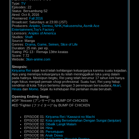
Type:
TV
Episodes: 22
Status: Bersambung S2
Aired: Oct 8, 2016
Premiered:
Fall 2016
Broadcast: Saturdays at 23:00 (JST)
Producers:
Aniplex
,
Dentsu
,
NHK
,
Hakusensha
,
Asmik Ace
Entertainment
,
Toy's Factory
Licensors:
Aniplex of America
Studios:
Shaft
Source: Manga
Genres:
Drama
,
Game
,
Seinen
,
Slice of Life
Duration: 25 min. per ep.
Rating: PG-13 - Remaja 13thn keatas
Score: 7.72
Website:
3lion-anime.com
Sinopsis:
Kiriyama Rei
sejak kecil telah kehilangan keluarganya karena suatu kejadian.
Apa yang menimpa keluarganya itu telah meninggalkan luka yang dalam
pada hatinya. Meskipun begitu, Rei yang telah berumur 17 tahun kini hanya
ingin fokus menjadi pemain shogi profesional. Suatu hari, Rei yang hidup
sendirian di kota Tokyo bertemu dengan 3 perempuan bersaudara;
Akari
,
Hinata
dan
Momo
. Sejak itu kehidupan Rei perlahan mulai berubah.
Opening Ending Song:
#OP "Answer (アンサー)" by BUMP OF CHICKEN
#ED "Fighter (ファイター)" by BUMP OF CHICKEN
EPISODE 01:
Kiriyama Rei / Kawazoi no Machi
EPISODE 02:
Kota yang Bersebelahan Dengan Sungai (lanjutan)
EPISODE 03:
Dibalik Langit Malam
EPISODE 04:
Hina
EPISODE 05:
Persetujuan
EPISODE 06:
Anak Dewa