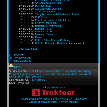
EPISODE 07:
Hal Penting. Masalah Penting
EPISODE 08:
Ajari Aku bermain Shogi
EPISODE 09:
Halilintar Tipis
EPISODE 10:
Sesuatu yang diberikan
EPISODE 11:
Tahun yang Lama
EPISODE 12:
Yang Tersembunyi di Seberang Pesisir
EPISODE 13:
Di Balik Pintu
EPISODE 14:
Kegelapan yang Membutakan
EPISODE 15:
Cahaya Rembulan
EPISODE 16:
Berlari Melewati Malam
EPISODE 17:
Benang Perak
EPISODE 18:
Melintasi Waktu
EPISODE 19:
Melewati Malam
EPISODE 20:
Kyoto
EPISODE 21:
Ketika Pohon Kersen Berbunga
EPISODE 22:
Sekolah Semester Baru
[To be continue...]
Download Batch
>> List Anime
<< Cara Download
<< Menu Download
Home
31 Member On:
hendrik
Ichibi
nikonara89
Masamune
rizkysato
anditoga
Datris83
yuananggono
yuuki-chan
andik96
haganaki
shin-kuro
Naito98
SayurLodeh
Lelett
Icewalsh
Non-member On:
4327 stalker.
Load in 0.008 sec
Link produk menarik
Donasi seikhlasnya, jika 20k keatas sertakan ID/nickname
Grogol.us untuk menjadi Premium member