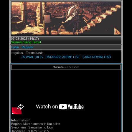
07-08-2026 (14:17)
Selamat Siang Tamu!
Login
|
Register
 Grogol.us - Terimakasih
JADWAL RILIS
|
DATABASE ANIME LIST
|
CARA DOWNLOAD
3-Gatsu no Lion
Information
:
English: March comes in like a lion
Synonyms: Sangatsu no Lion
Japanese: ３月のライオン