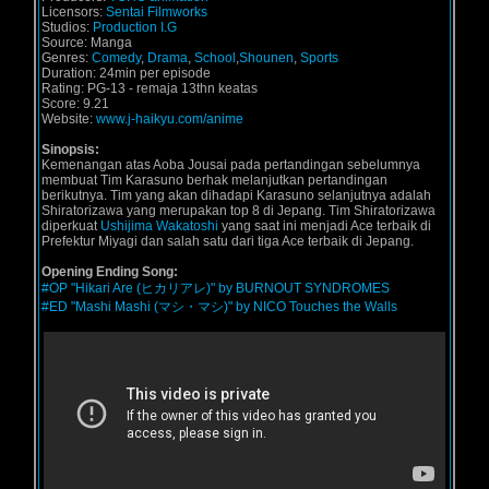
Licensors:
Sentai Filmworks
Studios:
Production I.G
Source: Manga
Genres:
Comedy
,
Drama
,
School
,
Shounen
,
Sports
Duration: 24min per episode
Rating: PG-13 - remaja 13thn keatas
Score: 9.21
Website:
www.j-haikyu.com/anime
Sinopsis:
Kemenangan atas Aoba Jousai pada pertandingan sebelumnya
membuat Tim Karasuno berhak melanjutkan pertandingan
berikutnya. Tim yang akan dihadapi Karasuno selanjutnya adalah
Shiratorizawa yang merupakan top 8 di Jepang. Tim Shiratorizawa
diperkuat
Ushijima Wakatoshi
yang saat ini menjadi Ace terbaik di
Prefektur Miyagi dan salah satu dari tiga Ace terbaik di Jepang.
Opening Ending Song:
#OP "Hikari Are (ヒカリアレ)" by BURNOUT SYNDROMES
#ED "Mashi Mashi (マシ・マシ)" by NICO Touches the Walls