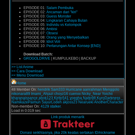
EPISODE 01:
Salam Pembuka
EPISODE 02:
Ancaman dari "kiri"
EPISODE 03:
Guess Monster
EPISODE 04:
Lingkaran Cahaya Bulan
EPISODE 05:
Individu vs Kelompok
EPISODE 06:
Ambisi
EPISODE 07:
Obsesi
EPISODE 08:
Orang yang Menyebalkan
EPISODE 09:
Idiot Voli
EPISODE 10:
Pertarungan Antar Konsep [END]
Download Batch:
GROGOLDRIVE
| KUMPULKEBO | BACKUP
>> List Anime
<< Cara Download
<< Menu Download
Home
48 Member On:
hendrik
Sam333
Hurricane
aanrahman
Menggolo
nikonara89
Imami_Ahjazi
choyz16
cuenxx
Nicky_Near
Yoichii
kharanaissance
abok123
Kirito541
yoegha
Naito98
KuroDarkness
NamikazePaimun
SayurLodeh
akjoss23
Nearueki
AnotherCharacter
Non-member On:
4129 stalker.
Load in 0.019 sec
Link produk menarik
Donasi seikhlasnya, jika 20k keatas sertakan ID/nickname