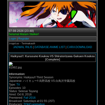
07-08-2026 (23:40)
Selamat Malam Stalker!
Login
|
Register
 di Grogol.us - Terimakasih
JADWAL RILIS
|
DATABASE ANIME LIST
|
CARA DOWNLOAD
Haikyuu!!: Karasuno Koukou VS Shiratorizawa Gakuen Koukou
[Complete]
Information:
Synonyms: Haikyuu!! Third Season
Japanese: ハイキュー!! 烏野高校 VS 白鳥沢学園高校
Type:
TV
Episodes: 10
Status: Selesai Tayang
Aired: Oct 8, 2016
Premiered:
Fall 2016
Broadcast: Saturdays at 01:55 (JST)
Producers:
TOHO animation